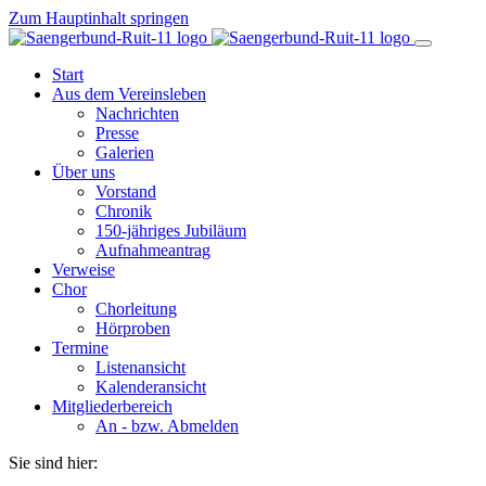
Zum Hauptinhalt springen
Start
Aus dem Vereinsleben
Nachrichten
Presse
Galerien
Über uns
Vorstand
Chronik
150-jähriges Jubiläum
Aufnahmeantrag
Verweise
Chor
Chorleitung
Hörproben
Termine
Listenansicht
Kalenderansicht
Mitgliederbereich
An - bzw. Abmelden
Sie sind hier: