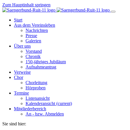
Zum Hauptinhalt springen
Start
Aus dem Vereinsleben
Nachrichten
Presse
Galerien
Über uns
Vorstand
Chronik
150-jähriges Jubiläum
Aufnahmeantrag
Verweise
Chor
Chorleitung
Hörproben
Termine
Listenansicht
Kalenderansicht
(current)
Mitgliederbereich
An - bzw. Abmelden
Sie sind hier: