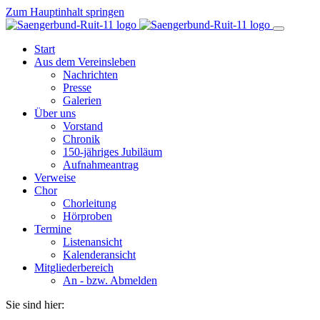
Zum Hauptinhalt springen
Start
Aus dem Vereinsleben
Nachrichten
Presse
Galerien
Über uns
Vorstand
Chronik
150-jähriges Jubiläum
Aufnahmeantrag
Verweise
Chor
Chorleitung
Hörproben
Termine
Listenansicht
Kalenderansicht
Mitgliederbereich
An - bzw. Abmelden
Sie sind hier: