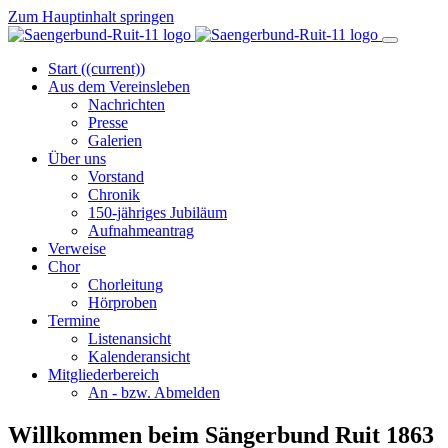
Zum Hauptinhalt springen
Start
((current))
Aus dem Vereinsleben
Nachrichten
Presse
Galerien
Über uns
Vorstand
Chronik
150-jähriges Jubiläum
Aufnahmeantrag
Verweise
Chor
Chorleitung
Hörproben
Termine
Listenansicht
Kalenderansicht
Mitgliederbereich
An - bzw. Abmelden
Willkommen beim Sängerbund Ruit 1863