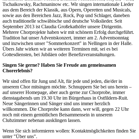
Tschaikowsky, Rachmaninow etc. Wir singen internationale Lieder
aus dem Bereich der Klassik, aus Opern, Operetten und Musicals,
sowie aus den Bereichen Jazz, Rock, Pop und Schlager, daneben
auch traditionelle schwäbische und deutsche Volkslieder. Seit
September 2013 ist Claudia Großekathöfer unsere Dirigentin.
Mehrere Chorprojekte haben wir mit schönem Erfolg durchgeführt.
Tradition hat unser Adventskonzert, immer am 2. Adventsonntag
und inzwischen unser "Sommerkonzert" in Nellingen in der Halle.
Übers Jahr wirken wir an weiteren Terminen mit, sei es bei
Gottesdiensten, bei Jubiläen oder Benefizveranstaltungen.
Singen Sie gerne? Haben Sie Freude am gemeinsamen
Chorerlebnis?
Wir sind offen für Jung und Alt, für jede und jeden, die/der in
unserem Chor mitsingen möchte. Schnuppern Sie bei uns herein –
auf unserer Homepage, aber auch gerne zur Chorprobe, immer
dienstagabends um 19.30 Uhr im Bürgerhaus in Ostfildern-Ruit.
Neue Sängerinnen und Sänger sind uns immer herzlich
willkommen. Die Chorprobe kann dann, wer will, gegen 22 Uhr
noch mit einem gemütlichen Beisammensein in unserem
Clubzimmer nebenan ausklingen lassen.
Wenn Sie sich informieren wollen: Kontaktmöglichkeiten finden Sie
unter "Über uns".