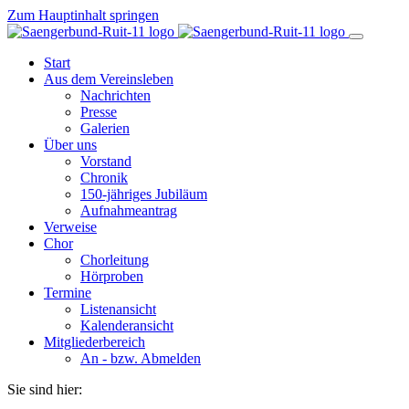
Zum Hauptinhalt springen
Start
Aus dem Vereinsleben
Nachrichten
Presse
Galerien
Über uns
Vorstand
Chronik
150-jähriges Jubiläum
Aufnahmeantrag
Verweise
Chor
Chorleitung
Hörproben
Termine
Listenansicht
Kalenderansicht
Mitgliederbereich
An - bzw. Abmelden
Sie sind hier: