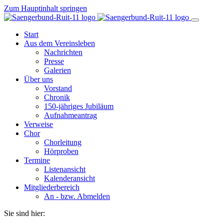
Zum Hauptinhalt springen
Start
Aus dem Vereinsleben
Nachrichten
Presse
Galerien
Über uns
Vorstand
Chronik
150-jähriges Jubiläum
Aufnahmeantrag
Verweise
Chor
Chorleitung
Hörproben
Termine
Listenansicht
Kalenderansicht
Mitgliederbereich
An - bzw. Abmelden
Sie sind hier: