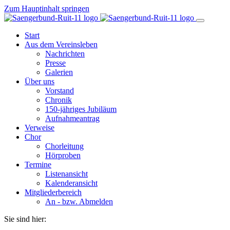
Zum Hauptinhalt springen
Start
Aus dem Vereinsleben
Nachrichten
Presse
Galerien
Über uns
Vorstand
Chronik
150-jähriges Jubiläum
Aufnahmeantrag
Verweise
Chor
Chorleitung
Hörproben
Termine
Listenansicht
Kalenderansicht
Mitgliederbereich
An - bzw. Abmelden
Sie sind hier: