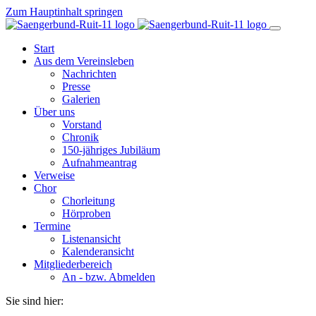
Zum Hauptinhalt springen
Start
Aus dem Vereinsleben
Nachrichten
Presse
Galerien
Über uns
Vorstand
Chronik
150-jähriges Jubiläum
Aufnahmeantrag
Verweise
Chor
Chorleitung
Hörproben
Termine
Listenansicht
Kalenderansicht
Mitgliederbereich
An - bzw. Abmelden
Sie sind hier: