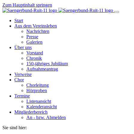
Zum Hauptinhalt springen
Start
Aus dem Vereinsleben
Nachrichten
Presse
Galerien
Über uns
Vorstand
Chronik
150-jähriges Jubiläum
Aufnahmeantrag
Verweise
Chor
Chorleitung
Hörproben
Termine
Listenansicht
Kalenderansicht
Mitgliederbereich
An - bzw. Abmelden
Sie sind hier: