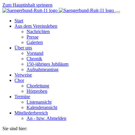
Zum Hauptinhalt springen
Start
Aus dem Vereinsleben
Nachrichten
Presse
Galerien
Über uns
Vorstand
Chronik
150-jähriges Jubiläum
Aufnahmeantrag
Verweise
Chor
Chorleitung
Hörproben
Termine
Listenansicht
Kalenderansicht
Mitgliederbereich
An - bzw. Abmelden
Sie sind hier: