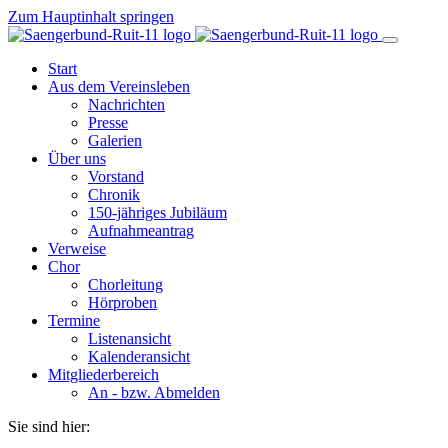
Zum Hauptinhalt springen
Start
Aus dem Vereinsleben
Nachrichten
Presse
Galerien
Über uns
Vorstand
Chronik
150-jähriges Jubiläum
Aufnahmeantrag
Verweise
Chor
Chorleitung
Hörproben
Termine
Listenansicht
Kalenderansicht
Mitgliederbereich
An - bzw. Abmelden
Sie sind hier: