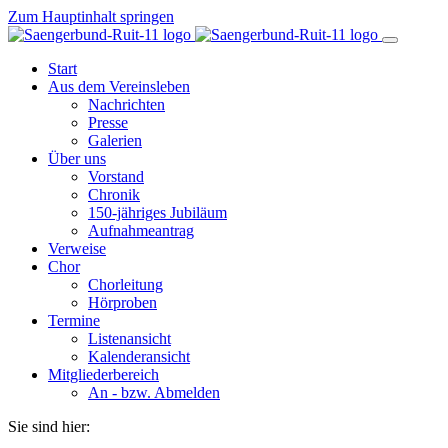
Zum Hauptinhalt springen
Start
Aus dem Vereinsleben
Nachrichten
Presse
Galerien
Über uns
Vorstand
Chronik
150-jähriges Jubiläum
Aufnahmeantrag
Verweise
Chor
Chorleitung
Hörproben
Termine
Listenansicht
Kalenderansicht
Mitgliederbereich
An - bzw. Abmelden
Sie sind hier: