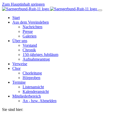
Zum Hauptinhalt springen
Start
Aus dem Vereinsleben
Nachrichten
Presse
Galerien
Über uns
Vorstand
Chronik
150-jähriges Jubiläum
Aufnahmeantrag
Verweise
Chor
Chorleitung
Hörproben
Termine
Listenansicht
Kalenderansicht
Mitgliederbereich
An - bzw. Abmelden
Sie sind hier: